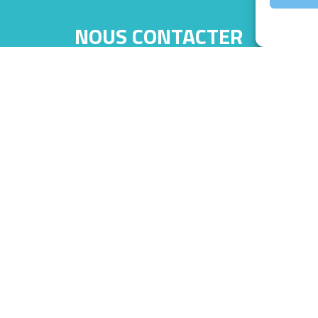
NOUS CONTACTER

03 89 21 11 60

accueil@te.alsace
RESTONS CONNECTÉS