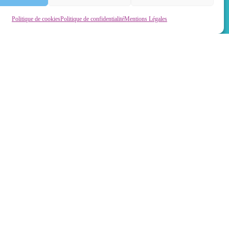
Politique de cookies
Politique de confidentialité
Mentions Légales
ON VOUS ACCUEILLE
du lundi au jeudi :
8h30/12h – 14h/17h30
tous les vendredis :
8h30/12h – 14h/17h