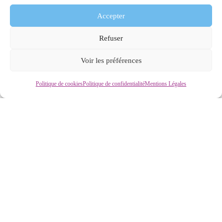
Accepter
Refuser
Voir les préférences
Le Syndicat
Politique de cookies
Politique de confidentialité
Mentions Légales